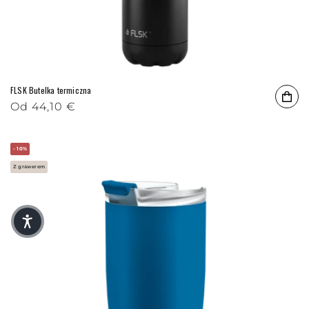
FLSK Butelka termiczna
Cena regularna
Od
44,10 €
- 10%
Z grawerem