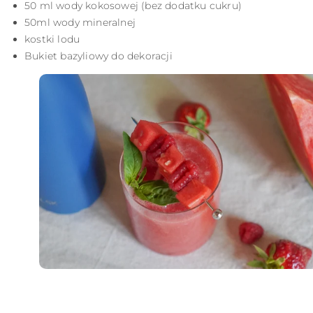
50 ml wody kokosowej (bez dodatku cukru)
50ml wody mineralnej
kostki lodu
Bukiet bazyliowy do dekoracji