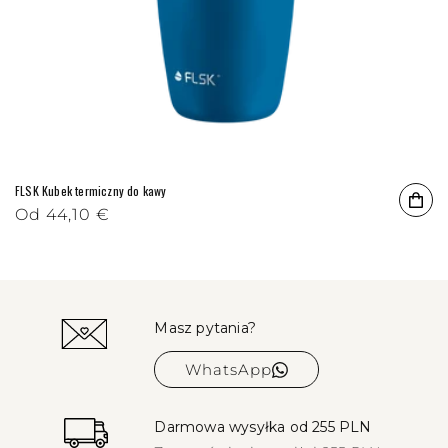
FLSK Kubek termiczny do kawy
Cena regularna
Od
Cena promocyjna
44,10 €
Masz pytania?
WhatsApp
Darmowa wysyłka od 255 PLN