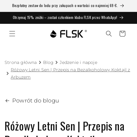
Bezpłatny zestaw do lodu przy zakupach o wartości co najmniej 69 €.
Otrzymaj 15% zniżki – zostań członkiem klubu FLSK przez WhatsApp!
Koszyk
Strona główna
Blog
Jedzenie i napoje
Różowy Letni Sen | Przepis na Bezalkoholowy Koktajl z
Arbuzem
Powrót do blogu
Różowy Letni Sen | Przepis na