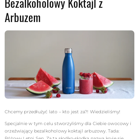
Bezalkoholowy Koktajl z
Arbuzem
Chcemy przedłużyć lato – kto jest za?! Wiedzieliśmy!
Specjalnie w tym celu stworzyliśmy dla Ciebie owocowy i
orzeźwiający bezalkoholowy koktajl arbuzowy. Tada:
Różowy Letni Sen. Za tą słodko-słodką nazwą kryje się