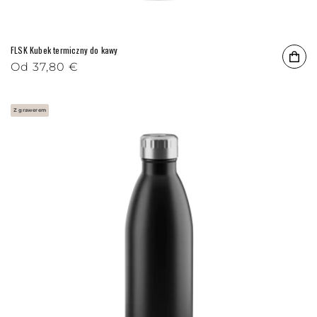
FLSK Kubek termiczny do kawy
Cena regularna
Od
37,80 €
Z grawerem