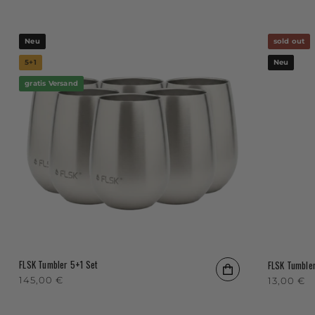
Neu
sold out
5+1
Neu
gratis Versand
FLSK Tumbler 5+1 Set
FLSK Tumble
Normaler Preis
145,00 €
Normaler
13,00 €