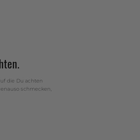
hten.
uf die Du achten
h genauso schmecken,