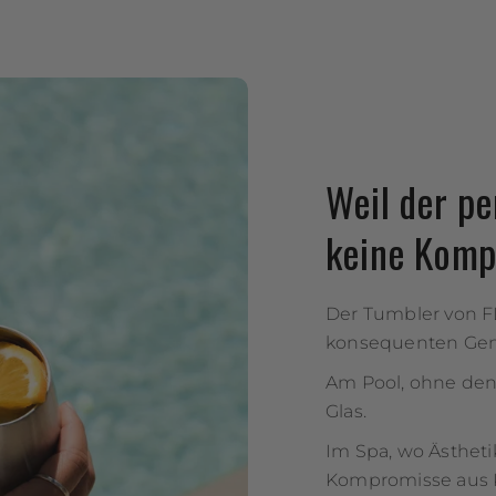
Weil der p
keine Komp
Der Tumbler von FL
konsequenten Genu
Am Pool, ohne den
Glas.
Im Spa, wo Ästhetik
Kompromisse aus K