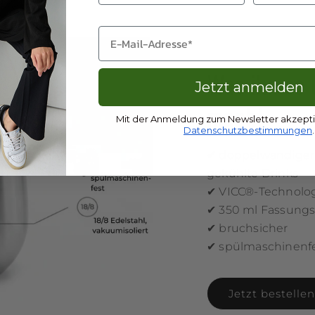
Email
Was ihn so
Jetzt anmelden
macht:
Mit der Anmeldung zum Newsletter akzepti
Datenschutzbestimmungen
.
✔ doppelwandiger 
gekühlte Drinks
✔ VICC®-Technologi
✔ 350 ml Fassung
✔ bruchsicher
✔ spülmaschinenf
Jetzt bestellen