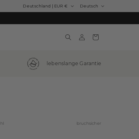
Land/Region
Sprache
Deutschland | EUR €
Deutsch
Einloggen
Warenkorb
lebenslange Garantie
hl
bruchsicher