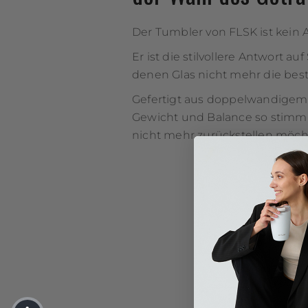
Der Tumbler von FLSK ist kein A
Er ist die stilvollere Antwort auf
denen Glas nicht mehr die best
Gefertigt aus doppelwandigem 
Gewicht und Balance so stimmi
nicht mehr zurückstellen möch