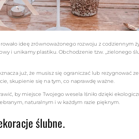
egrowało ideę zrównoważonego rozwoju z codziennym 
wy i unikamy plastiku. Obchodzenie tzw. „zielonego śl
znacza już, że musisz się ograniczać lub rezygnować z
cie, skupienie się na tym, co naprawdę ważne.
sprawić, by miejsce Twojego wesela lśniło dzięki ekolo
e zebranym, naturalnym i w każdym razie pięknym.
ekoracje ślubne.