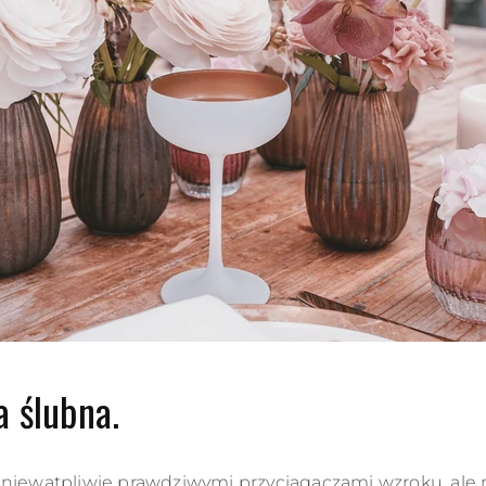
 ślubna.
 niewątpliwie prawdziwymi przyciągaczami wzroku, ale