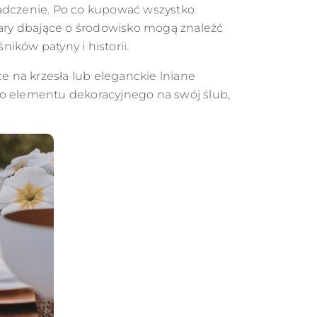
adczenie. Po co kupować wszystko
 Pary dbające o środowisko mogą znaleźć
ników patyny i historii.
ce na krzesła lub eleganckie lniane
go elementu dekoracyjnego na swój ślub,