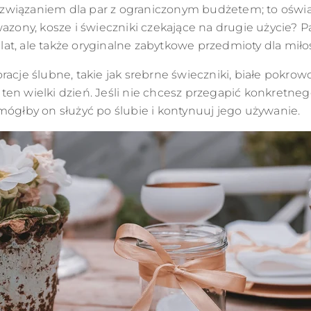
związaniem dla par z ograniczonym budżetem; to oświ
wazony, kosze i świeczniki czekające na drugie użycie?
 lat, ale także oryginalne zabytkowe przedmioty dla miłoś
acje ślubne, takie jak srebrne świeczniki, białe pokrow
ten wielki dzień. Jeśli nie chcesz przegapić konkretne
mógłby on służyć po ślubie i kontynuuj jego używanie.