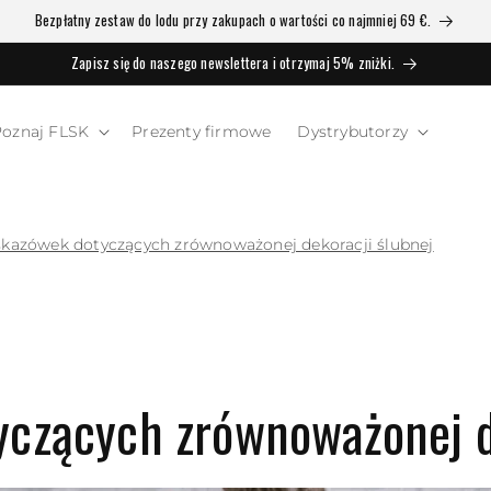
Bezpłatny zestaw do lodu przy zakupach o wartości co najmniej 69 €.
Zapisz się do naszego newslettera i otrzymaj 5% zniżki.
Poznaj FLSK
Prezenty firmowe
Dystrybutorzy
skazówek dotyczących zrównoważonej dekoracji ślubnej
czących zrównoważonej d