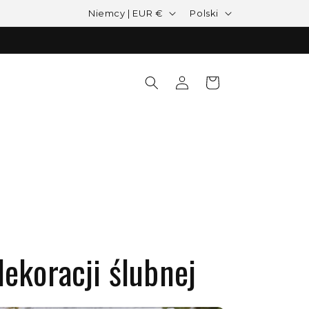
Kraj/region
Język
Niemcy | EUR €
Polski
Zaloguj się
Koszyk
ekoracji ślubnej