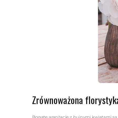
Zrównoważona florystyka
Bogate aranżacje z bujnymi kwiatami są