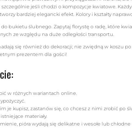
zczególnie jeśli chodzi o kompozycje kwiatowe. Każdy li
tworzy bardziej elegancki efekt. Kolory i kształty napra
do bukietu ślubnego. Zapytaj florystę o radę, które kwi
znych ze względu na duże odległości transportu.
dają się również do dekoracji; nie zwiędną w koszu po 
ietnym prezentem dla gości!
cie:
ć w różnych wariantach online.
ypożyczyć.
im je kupisz, zastanów się, co chcesz z nimi zrobić po śl
stniejące materiały.
mienie, pióra wydają się delikatne i wesołe lub chłodne i