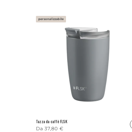
personalizzabile
Tazza da caffè FLSK
Prezzo di listino
Da
37,80 €