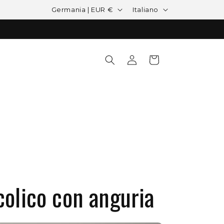
Paese/Area geografica
Lingua
Germania | EUR €
Italiano
Accedi
Carrello
colico con anguria