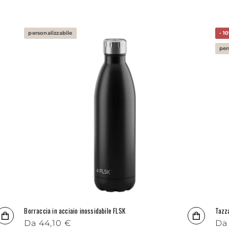
personalizzabile
- 1
per
Borraccia in acciaio inossidabile FLSK
Tazz
Prezzo di listino
Da
44,10 €
Pre
Da