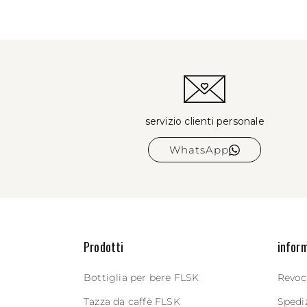
servizio clienti personale
WhatsApp
Prodotti
inform
Bottiglia per bere FLSK
Revoc
Tazza da caffè FLSK
Spedi