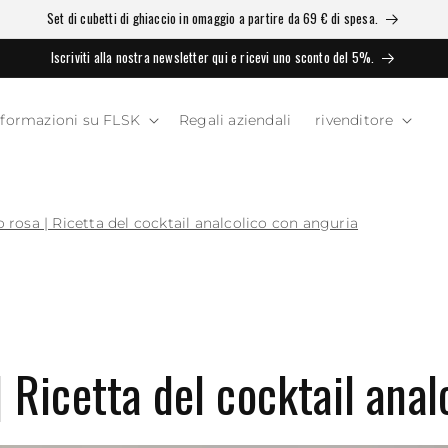
Set di cubetti di ghiaccio in omaggio a partire da 69 € di spesa.
Iscriviti alla nostra newsletter qui e ricevi uno sconto del 5%.
nformazioni su FLSK
Regali aziendali
rivenditore
 rosa | Ricetta del cocktail analcolico con anguria
| Ricetta del cocktail anal