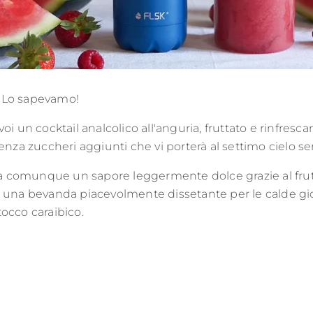
?! Lo sapevamo!
 un cocktail analcolico all'anguria, fruttato e rinfrescant
nza zuccheri aggiunti che vi porterà al settimo cielo sen
comunque un sapore leggermente dolce grazie al frutt
 una bevanda piacevolmente dissetante per le calde gior
occo caraibico.