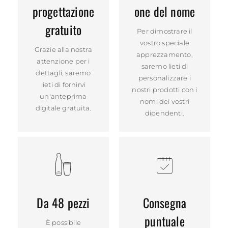
progettazione
one del nome
gratuito
Per dimostrare il
vostro speciale
Grazie alla nostra
apprezzamento,
attenzione per i
saremo lieti di
dettagli, saremo
personalizzare i
lieti di fornirvi
nostri prodotti con i
un'anteprima
nomi dei vostri
digitale gratuita.
dipendenti.
Da 48 pezzi
Consegna
puntuale
È possibile