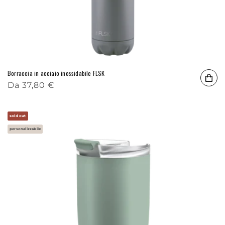
Borraccia in acciaio inossidabile FLSK
Prezzo di listino
Da
37,80 €
sold out
personalizzabile