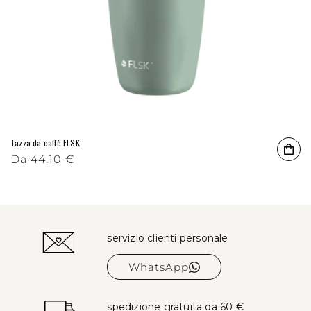
Tazza da caffè FLSK
Prezzo di listino
Da
44,10 €
servizio clienti personale
WhatsApp
spedizione gratuita da 60 €