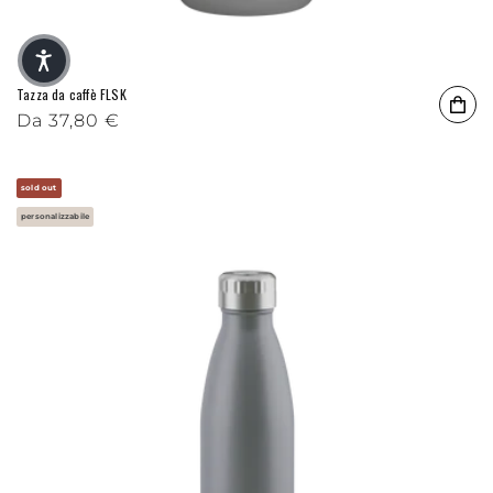
Tazza da caffè FLSK
Prezzo di listino
Da
37,80 €
sold out
personalizzabile