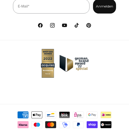
Anmelden
Facebook
Instagram
YouTube
TikTok
Pinterest
Metodi di pagamento