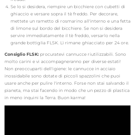
Se lo si desidera, riempire un bicchiere con cubetti di
ghiaccio e versare sopra il tè freddo. Per decorare,
mettete un rametto di rosmarino all'interno e una fetta
di limone sul bordo del bicchiere. Se non si desidera
servire immediatamente il tè freddo, versarlo nella
grande bottiglia FLSK. Lì rimane ghiacciato per 24 ore.
Consiglio FLSK:
procuratevi cannucce riutilizzabili. Sono
molto carini e vi accompagneranno per diverse estati!
Non preoccuparti dell'igiene: le cannucce in acciaio
inossidabile sono dotate di piccoli spazzolini che puoi
usare anche per pulire l'interno. Forse non stai salvando il
pianeta, ma stai facendo in modo che un pezzo di plastica
in meno inquini la Terra. Buon karma!