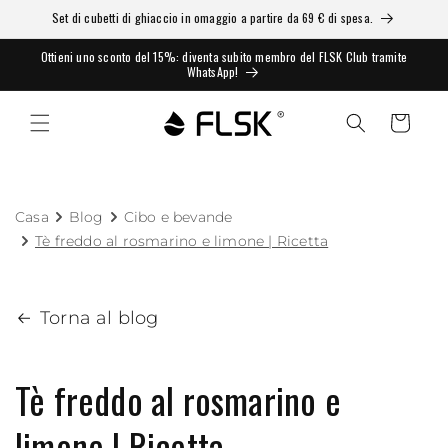
Set di cubetti di ghiaccio in omaggio a partire da 69 € di spesa.
Ottieni uno sconto del 15%: diventa subito membro del FLSK Club tramite
WhatsApp!
Carrello
Casa
Blog
Cibo e bevande
Tè freddo al rosmarino e limone | Ricetta
Torna al blog
Tè freddo al rosmarino e
limone | Ricetta