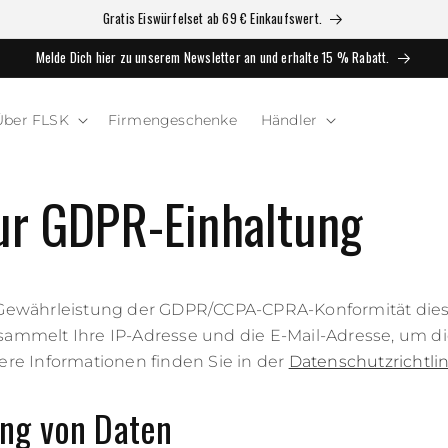
Gratis Eiswürfelset ab 69 € Einkaufswert.
Melde Dich hier zu unserem Newsletter an und erhalte 15 % Rabatt.
Über FLSK
Firmengeschenke
Händler
zur GDPR-Einhaltung
r Gewährleistung der GDPR/CCPA-CPRA-Konformität die
sammelt Ihre IP-Adresse und die E-Mail-Adresse, um d
tere Informationen finden Sie in der
Datenschutzrichtlin
ung von Daten