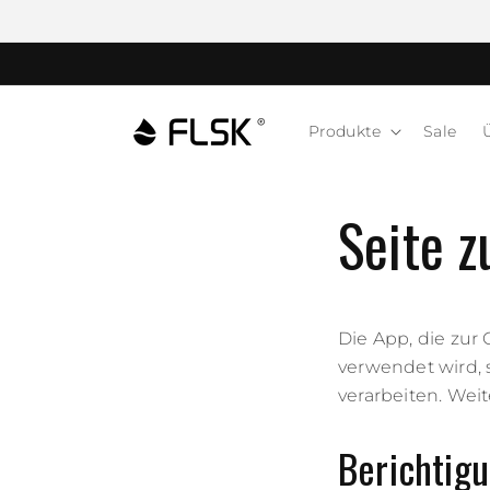
Produkte
Sale
Seite 
Die App, die zu
verwendet wird, 
verarbeiten. Wei
Berichtig