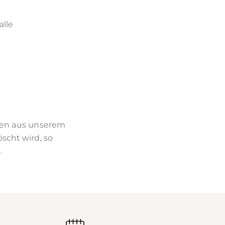
alle
aten aus unserem
scht wird, so
.