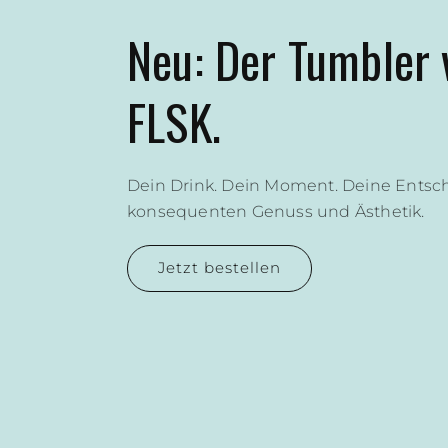
Weil gutes Essen Z
verdient.
Der neue FLSK Food Jar hält Dein Ess
heiß & frisch.
Jetzt bestellen