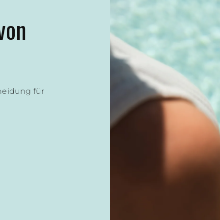
eit
en stundenlang