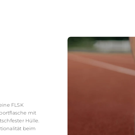
Deine FLSK
Sportflasche mit
schfester Hülle.
ionalität beim