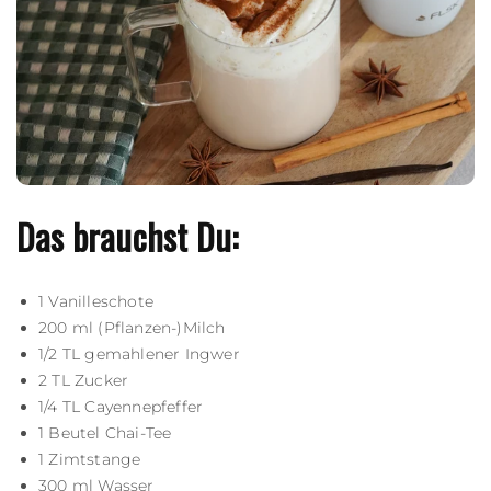
Das brauchst Du:
1 Vanilleschote
200 ml (Pflanzen-)Milch
1/2 TL gemahlener Ingwer
2 TL Zucker
1/4 TL Cayennepfeffer
1 Beutel Chai-Tee
1 Zimtstange
300 ml Wasser