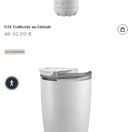
FLSK Trinkflasche aus Edelstahl
Normaler Preis
ab
42,00 €
personalisierbar