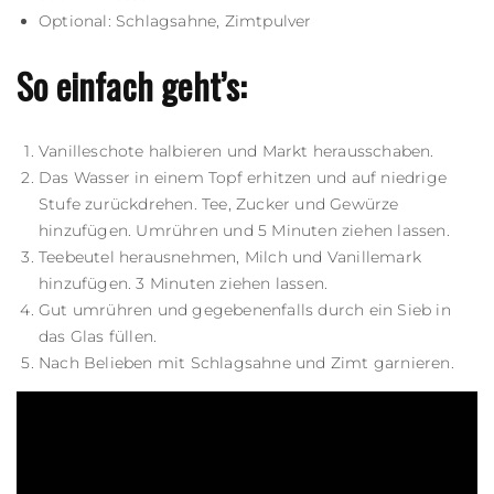
Optional: Schlagsahne, Zimtpulver
So einfach geht’s:
Vanilleschote halbieren und Markt herausschaben.
Das Wasser in einem Topf erhitzen und auf niedrige
Stufe zurückdrehen. Tee, Zucker und Gewürze
hinzufügen. Umrühren und 5 Minuten ziehen lassen.
Teebeutel herausnehmen, Milch und Vanillemark
hinzufügen. 3 Minuten ziehen lassen.
Gut umrühren und gegebenenfalls durch ein Sieb in
das Glas füllen.
Nach Belieben mit Schlagsahne und Zimt garnieren.