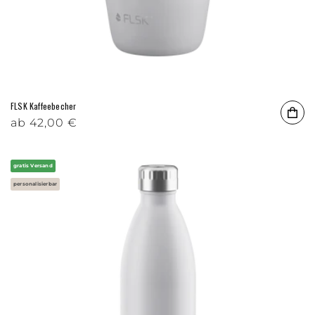
FLSK Kaffeebecher
Normaler Preis
ab
42,00 €
gratis Versand
personalisierbar