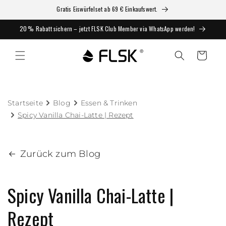
Gratis Eiswürfelset ab 69 € Einkaufswert.
20 % Rabatt sichern – jetzt FLSK Club Member via WhatsApp werden!
Warenkorb
Startseite
Blog
Essen & Trinken
Spicy Vanilla Chai-Latte | Rezept
Zurück zum Blog
Spicy Vanilla Chai-Latte |
Rezept