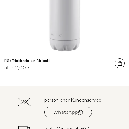
FLSK Trinkflasche aus Edelstahl
Normaler Preis
ab
42,00 €
persönlicher Kundenservice
WhatsApp
gratis Versand ab 50 €