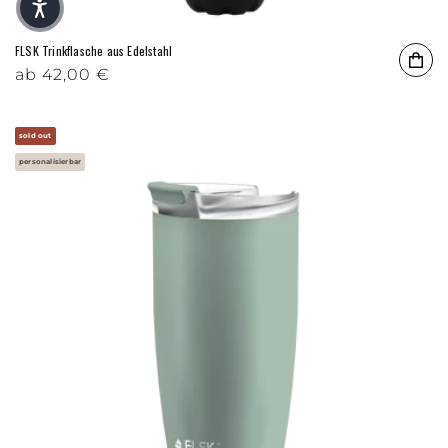
FLSK Trinkflasche aus Edelstahl
Normaler Preis
ab
42,00 €
sold out
personalisierbar