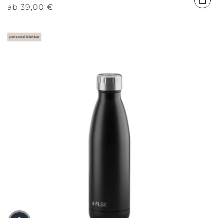
Normaler Preis
ab
39,00 €
personalisierbar