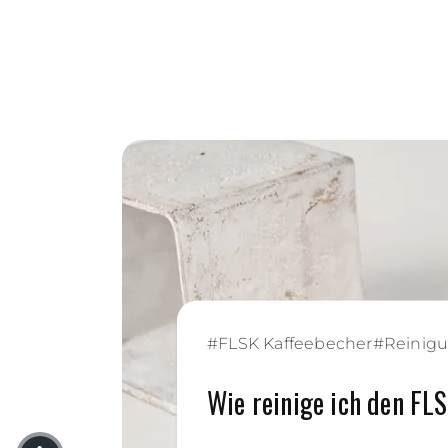
#
FLSK Kaffeebecher
#
Reinig
Wie reinige ich den FL