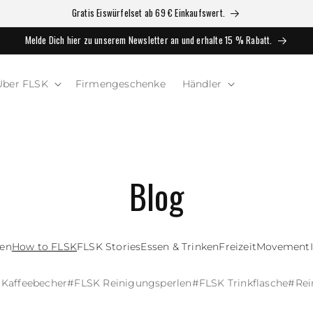
Gratis Eiswürfelset ab 69 € Einkaufswert.
Melde Dich hier zu unserem Newsletter an und erhalte 15 % Rabatt.
Über FLSK
Firmengeschenke
Händler
Blog
gen
How to FLSK
FLSK Stories
Essen & Trinken
Freizeit
Movement
 Kaffeebecher
#
FLSK Reinigungsperlen
#
FLSK Trinkflasche
#
Rei