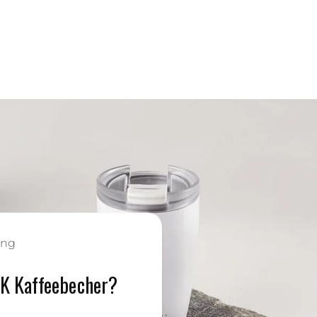
ung
SK Kaffeebecher?