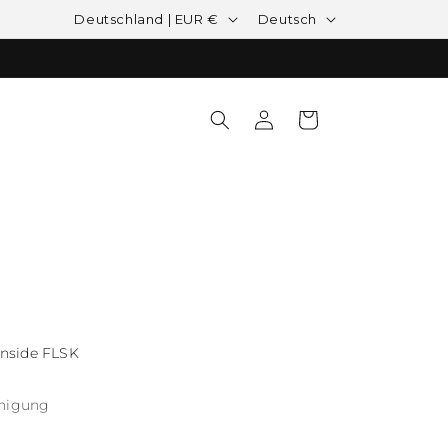
Land/Region
Sprache
Deutschland | EUR €
Deutsch
Einloggen
Warenkorb
Inside FLSK
nigung