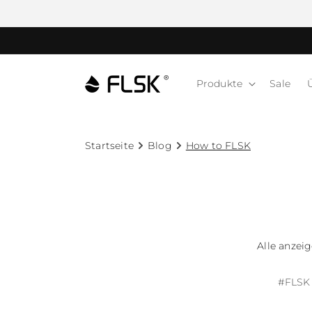
Produkte
Sale
Startseite
Blog
How to FLSK
Alle anzei
#
FLSK